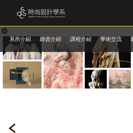
跳
到
主
要
內
容
系所介紹
師資介紹
課程介紹
學術交流
區