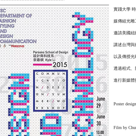
實踐大學 
媒傳組光雕
邀請美國紐約設
講述台灣與
以及傳授光雕投影
透過程式、
進行新媒體
Poster desig
Film by Chu