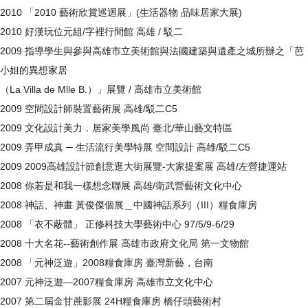
2010 「2010 藝術欣賞巡迴展」(生活器物 品味居家大展)
2010 好漢玩位元組/字裡行間館 高雄 / 駁二
2009 指導學生與參與高雄市立美術館與法國建築與遺產之城所辦之「芭
小姐的異想家居
（La Villa de Mlle B.）」展覽 / 高雄市立美術館
2009 空間設計師裝置藝術展 高雄/駁二C5
2009 文化設計美力．居家美學風尚 臺北/華山藝文特區
2009 弄甲成真 ─ 生活流行美學特展 空間設計 高雄/駁二C5
2009 2009高雄設計節創意逛大街展覽-大家提案展 高雄/左營捷運站
2008 你若是和我一樣想念聯展 高雄/衛武營藝術文化中心
2008 神話、神畫 黃俊傑個展＿中國神話系列（III）糧食庫房
2008 「衣不蔽體」 正修科技大學藝術中心 97/5/9-6/29
2008 十大名花--藝術創作展 高雄市政府文化局 第一文物館
2008 「元神泛遊」2008糧食庫房 臺灣新藝，台南
2007 元神泛遊—2007糧食庫房 高雄市立文化中心
2007 第二屆金甘蔗影展 24H糧食庫房 橋仔頭藝術村