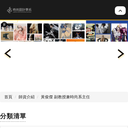
跳
到
主
要
內
容
區
首頁
師資介紹
黃俊傑 副教授兼時尚系主任
分類清單