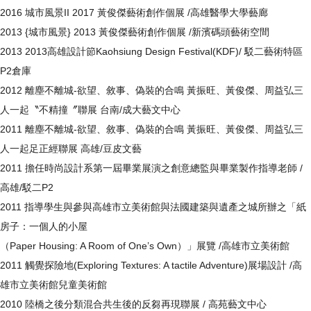
2016 城市風景II 2017 黃俊傑藝術創作個展 /高雄醫學大學藝廊
2013 {城市風景} 2013 黃俊傑藝術創作個展 /新濱碼頭藝術空間
2013 2013高雄設計節Kaohsiung Design Festival(KDF)/ 駁二藝術特區
P2倉庫
2012 離塵不離城-欲望、敘事、偽裝的合鳴 黃振旺、黃俊傑、周益弘三
人一起〝不精撞〞聯展 台南/成大藝文中心
2011 離塵不離城-欲望、敘事、偽裝的合鳴 黃振旺、黃俊傑、周益弘三
人一起足正經聯展 高雄/豆皮文藝
2011 擔任時尚設計系第一屆畢業展演之創意總監與畢業製作指導老師 /
高雄/駁二P2
2011 指導學生與參與高雄市立美術館與法國建築與遺產之城所辦之「紙
房子：一個人的小屋
（Paper Housing: A Room of One’s Own）」展覽 /高雄市立美術館
2011 觸覺探險地(Exploring Textures: A tactile Adventure)展場設計 /高
雄市立美術館兒童美術館
2010 陸橋之後分類混合共生後的反芻再現聯展 / 高苑藝文中心